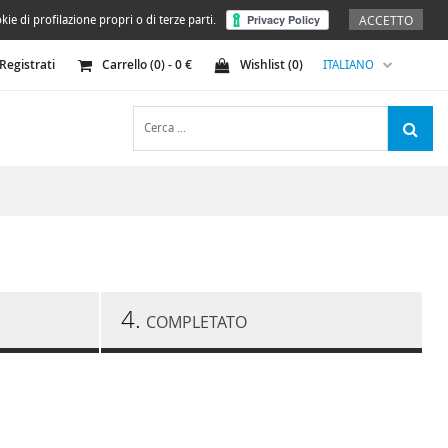
ACCETTO
kie di profilazione propri o di terze parti.
Registrati
Carrello (
0
) -
0
€
Wishlist (
0
)
ITALIANO
4.
COMPLETATO