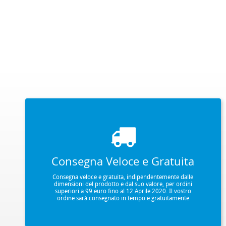
Consegna Veloce e Gratuita
Consegna veloce e gratuita, indipendentemente dalle
dimensioni del prodotto e dal suo valore, per ordini
superiori a 99 euro fino al 12 Aprile 2020. Il vostro
ordine sarà consegnato in tempo e gratuitamente