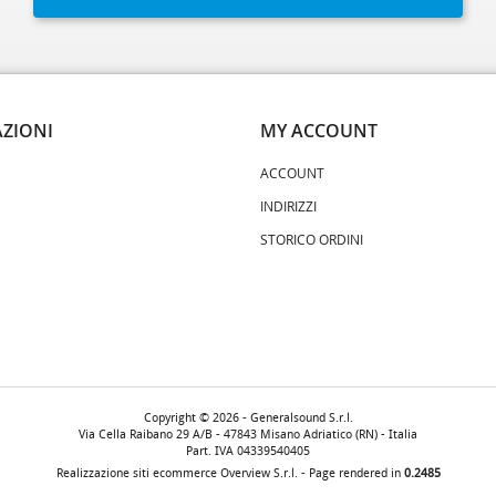
ZIONI
MY ACCOUNT
ACCOUNT
INDIRIZZI
STORICO ORDINI
Copyright © 2026 - Generalsound S.r.l.
Via Cella Raibano 29 A/B - 47843 Misano Adriatico (RN) - Italia
Part. IVA 04339540405
Realizzazione siti ecommerce
Overview S.r.l.
- Page rendered in
0.2485