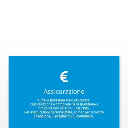
Assicurazione
Tutte le spedizioni sono assicurate.
L'assicurazione è compresa nella spedizione e
rimborsa fino ad euro 5 per chilo.
Per assicurazioni personalizzate, ad hoc per la vostra
spedizione, vi preghiamo di contattarci.