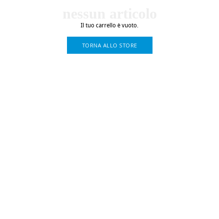
nessun articolo
Il tuo carrello è vuoto.
TORNA ALLO STORE