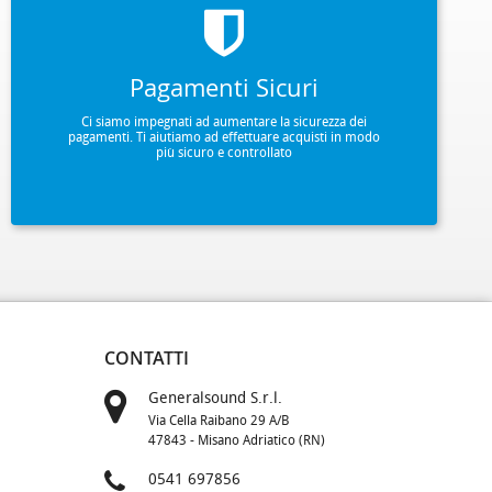
Pagamenti Sicuri
Ci siamo impegnati ad aumentare la sicurezza dei
pagamenti. Ti aiutiamo ad effettuare acquisti in modo
più sicuro e controllato
CONTATTI
Generalsound S.r.l.
Via Cella Raibano 29 A/B
47843 - Misano Adriatico (RN)
0541 697856