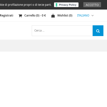
ACCETTO
kie di profilazione propri o di terze parti.
Registrati
Carrello (
0
) -
0
€
Wishlist (
0
)
ITALIANO