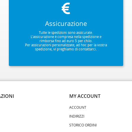
Assicurazione
Tutte le spedizioni sono assicurate.
L'assicurazione è compresa nella spedizione e
rimborsa fino ad euro 5 per chilo.
Per assicurazioni personalizzate, ad hoc per la vostra
spedizione, vi preghiamo di contattarci.
ZIONI
MY ACCOUNT
ACCOUNT
INDIRIZZI
STORICO ORDINI