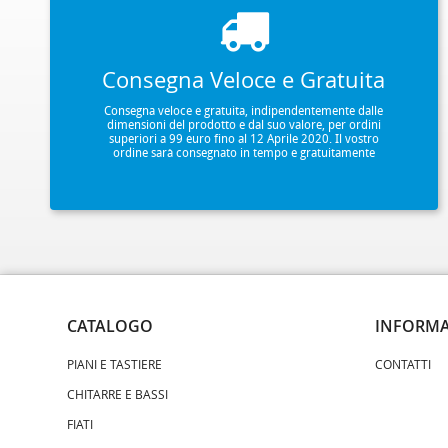
Consegna Veloce e Gratuita
Consegna veloce e gratuita, indipendentemente dalle
dimensioni del prodotto e dal suo valore, per ordini
superiori a 99 euro fino al 12 Aprile 2020. Il vostro
ordine sarà consegnato in tempo e gratuitamente
CATALOGO
INFORMA
PIANI E TASTIERE
CONTATTI
CHITARRE E BASSI
FIATI