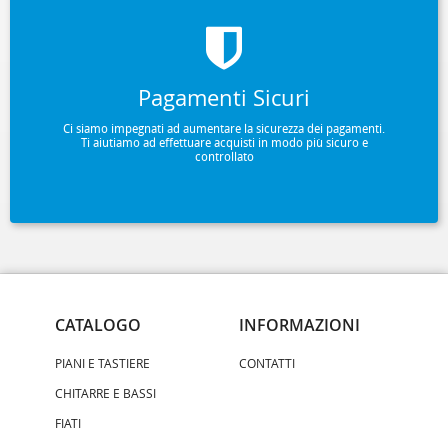
Pagamenti Sicuri
Ci siamo impegnati ad aumentare la sicurezza dei pagamenti.
Ti aiutiamo ad effettuare acquisti in modo più sicuro e
controllato
CATALOGO
INFORMAZIONI
PIANI E TASTIERE
CONTATTI
CHITARRE E BASSI
FIATI