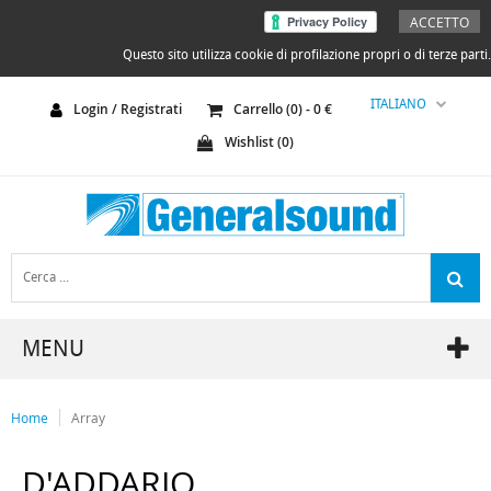
ACCETTO
Questo sito utilizza cookie di profilazione propri o di terze parti.
ITALIANO
Login / Registrati
Carrello (
0
) -
0
€
Wishlist (
0
)
MENU
Home
Array
D'ADDARIO