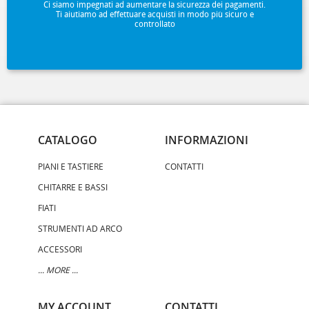
Ci siamo impegnati ad aumentare la sicurezza dei pagamenti.
Ti aiutiamo ad effettuare acquisti in modo più sicuro e
controllato
CATALOGO
INFORMAZIONI
PIANI E TASTIERE
CONTATTI
CHITARRE E BASSI
FIATI
STRUMENTI AD ARCO
ACCESSORI
... MORE ...
MY ACCOUNT
CONTATTI