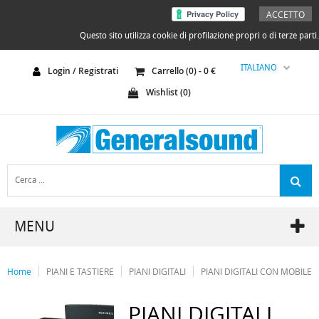
ACCETTO
Questo sito utilizza cookie di profilazione propri o di terze parti.
ITALIANO
Login / Registrati
Carrello (
0
) -
0
€
Wishlist (
0
)
MENU
Home
PIANI E TASTIERE
PIANI DIGITALI
PIANI DIGITALI CON MOBILE
PIANI DIGITALI