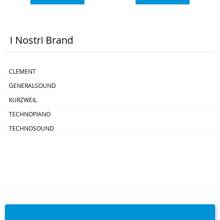
potersi adattare alle varie
superfici..caratteristiche dimensioni
cuscino: 280 x 500 x h75 mm altezza
panca: 470-530 cm material: acciaio
sgabello, panchetta, x, x, panchetta,
panca, bench, stand 5 mc
I Nostri Brand
CLEMENT
GENERALSOUND
KURZWEIL
TECHNOPIANO
TECHNOSOUND