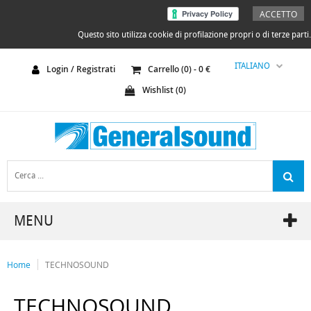
ACCETTO
Questo sito utilizza cookie di profilazione propri o di terze parti.
ITALIANO
Login / Registrati
Carrello (
0
) -
0
€
Wishlist (
0
)
MENU
Home
TECHNOSOUND
TECHNOSOUND