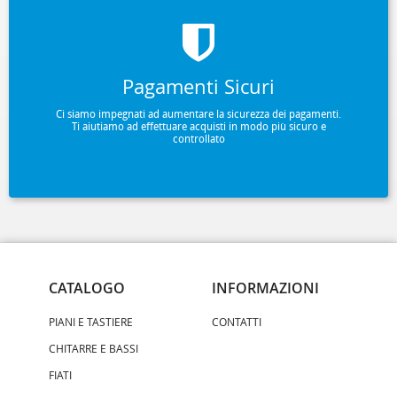
Pagamenti Sicuri
Ci siamo impegnati ad aumentare la sicurezza dei pagamenti.
Ti aiutiamo ad effettuare acquisti in modo più sicuro e
controllato
CATALOGO
INFORMAZIONI
PIANI E TASTIERE
CONTATTI
CHITARRE E BASSI
FIATI