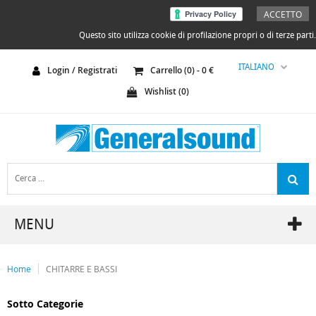
ACCETTO
Questo sito utilizza cookie di profilazione propri o di terze parti.
ITALIANO
Login / Registrati
Carrello (
0
) -
0
€
Wishlist (
0
)
MENU
Home
CHITARRE E BASSI
Sotto Categorie