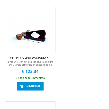
battiti al minuto. funzioni: split note, dual
voice, reverb level, chorus level,
percussion, transpose. connessione
usb/midi: porta usb
posteriore (collegamento pc), midi i/o.
altre connessioni: pedale sustain (incluso),
3 pedali (opzionale - tpedal3), supporti
originali con pedaliera (opzionale -
tstand90200) ingresso alimentazione, jack
per cuffie, jack di ingresso/uscita audio.
modalità di sospensione automatica:
modalità auto sleep dopo 30 minuti di
inattività. speaker: 2 x 15w alimentatore
15v (incluso). dimensioni: cm 130,5 x
29,5 x 16 peso: 11 kg. accessori inclusi:
alimentatore, pedale sustain, leggio,
manuale in italiano. accessori non inclusi:
pedaliera a tre pedali (tpedal3) & supporti
origignali con pedaliera (tstand90200)
V11 4/4 VIOLINO DA STUDIO KIT
manuale it
4 mc v11 (serie)violini da studio (misura
4/4).-tavola armonica in abete -fondo e
fasce in acero -tastiera e piroli in acero
€ 123,34
nero-astuccio standard ultra leggero -
accessori compresi (astuccio rigido,
archetto, pece, manuale in italiano,
Disponibilità Immediata
mentoniera)10 mc
AGGIUNGI