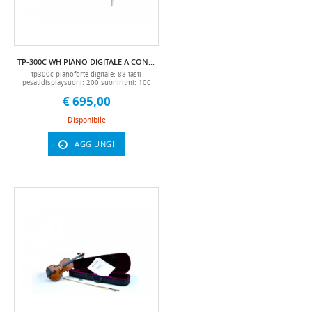
cuffiealtoparlante: sistema 2x15winclude:
adattatore e manuale (italiano e
inglese)dimensioni: 135 x 36 x 79
cmpeso: 40 kgcolore: nero (pori aperti)
manuale it pianoforte, pianoforte digitale,
pianoforte digitale con mobile, consolle,
nero, black, bk, 88 tasti, piano, pianola,
TP-300C WH PIANO DIGITALE A CONSOLLE TECHNOPIANO
piano da casa, pianino, economico,
completo, studio
tp300c pianoforte digitale: 88 tasti
pesatidisplaysuoni: 200 suoniritmi: 100
ritmidemo: 60 demo songspolifonia: 128
€ 695,00
vociconnettività bluetooth (per invio basi o
audio di metodi didattici da smartphone,
tablet, pc...)set di memoria, set di 4 set di
Disponibile
memoriametronomo: possibilità di scelta
tra 9 suddivisioni ritmichecontrollo del
tempo: totale 220（30-250)controllo
AGGIUNGI
trasposizione: intervallo “+/-12”controllo
touch: 3 livelli di sensibilità al
toccofunzione di registrazione e
riproduzionefunzione accordo,
preludio/codice, riempimento, sync, dual,
riverbero, split, trasposizione,
percussionicorpo del pianoforte:
legnocontrollo del pedale: pedale tipo
piano (facile da montare), pedale sustain,
pedale sordina, pedale sustain2 porte usb
usb posteriore: per il collegamento al
computer usb frontale: per riprodurre i
file mp3 tramite pendrive ingresso/uscita
midiingresso/uscita audio in & out
controllo del volume2 uscite jack per
cuffiealtoparlante: sistema 2x15winclude:
adattatore e manuale (italiano e
inglese)dimensioni: 135 x 36 x 79
cmpeso: 40 kgcolore: bianco (pori aperti)
manuale it pianoforte, pianoforte digitale,