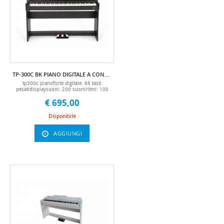
casio, sa46, sa47, sa48, giocattolo, usb,
studente, bambino, infante, sa46a, sa47a,
sa48a, studentello, iniziare, inizio, tastiera,
tastiere, keyboard, tasti, strumenti, a, tasto,
tastierista, tastieristi, music, arranger,
pianola, tastiera, telefono per anziani,
pk48, mls6682, 6682, mls6682, miles,
700451 15 mc manuale it
TP-300C BK PIANO DIGITALE A CONSOLLE TECHNOPIANO
tp300c pianoforte digitale: 88 tasti
pesatidisplaysuoni: 200 suoniritmi: 100
ritmidemo: 60 demo songspolifonia: 128
€ 695,00
vociconnettività bluetooth (per invio basi o
audio di metodi didattici da smartphone,
tablet, pc...)set di memoria, set di 4 set di
Disponibile
memoriametronomo: possibilità di scelta
tra 9 suddivisioni ritmichecontrollo del
tempo: totale 220（30-250)controllo
AGGIUNGI
trasposizione: intervallo “+/-12”controllo
touch: 3 livelli di sensibilità al
toccofunzione di registrazione e
riproduzionefunzione accordo,
preludio/codice, riempimento, sync, dual,
riverbero, split, trasposizione,
percussionicorpo del pianoforte:
legnocontrollo del pedale: pedale tipo
piano (facile da montare), pedale sustain,
pedale sordina, pedale sustain2 porte usb
usb posteriore: per il collegamento al
computer usb frontale: per riprodurre i
file mp3 tramite pendrive ingresso/uscita
midiingresso/uscita audio in & out
controllo del volume2 uscite jack per