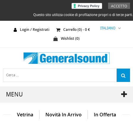
ACCETTO
Questo sito utilizza cookie di profilazione propri o di terze parti.
ITALIANO
Login / Registrati
Carrello (
0
) -
0
€
Wishlist (
0
)
MENU
Vetrina
Novità In Arrivo
In Offerta