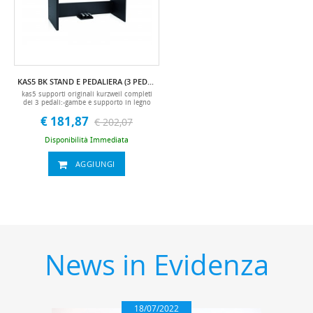
KAS5 BK STAND E PEDALIERA (3 PEDALI) PER KURZWEIL KA90 E KA120
kas5 supporti originali kurzweil completi
dei 3 pedali:-gambe e supporto in legno
(nero) -3 pedali con connettore per
€ 181,87
kurzweil ka90 e ka120 k120 ka120 piano
€ 202,07
digitale, digital piano, pianoforti digitali,
piano, digitale, piani, digitali, portatile,
Disponibilità Immediata
piani digitali, portatili, kas3, ka90wh, k90,
ka90
AGGIUNGI
News in Evidenza
18/07/2022