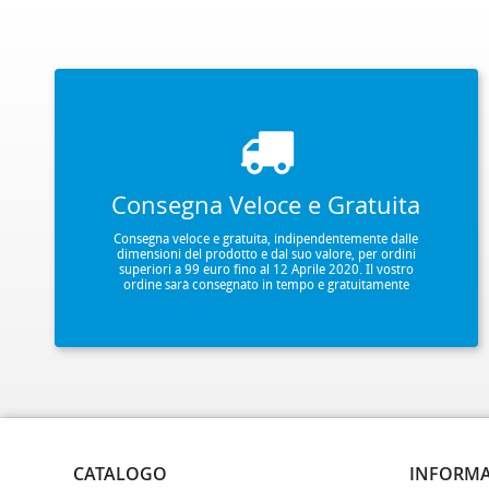
via usb usb: port dimensions: 8.2 cm (h) x
supply / 6 aa batteries / micro usbal
66.7 cm (w) x 24.5 cm (d) weight: 4.9 lb /
specifications subject to change with
2.2 kg (without batteries) power: 9vdc
notice. tastierina, tastiera, scuola, sta
external power supply 6 c batteries
entry, level, economica, tastiera, min
tastierina, tastiera, scuola, start, entry,
casio, sa46, sa47, sa48, giocattolo, u
level, economica, tastiera, mini, casio,
studente, bambino, infante, sa46a, sa
sa46, sa47, sa48, giocattolo, usb,
sa48a, studentello, iniziare, inizio, tast
studente, bambino, infante, sa46a, sa47a,
tastiere, keyboard, tasti, strumenti, a, t
sa48a, studentello, iniziare, inizio, ctk240,
tastierista, tastieristi, music, arrange
ctk245, tastiera, tastiere, keyboard, tasti,
pianola, tastiera, telefono per anzian
strumenti, a, tasto, tastierista, tastieristi,
pk48, mls6682, 6682, mls6682, mile
music, arranger, tastiera, pianola, tastiera
700451 15 mc manuale it
per anziani, telefono per anziani, pk66,
sa76, sa7, sa77 5 mc
Consegna Veloce e Gratuita
Consegna veloce e gratuita, indipendentemente dalle
dimensioni del prodotto e dal suo valore, per ordini
superiori a 99 euro fino al 12 Aprile 2020. Il vostro
ordine sarà consegnato in tempo e gratuitamente
CATALOGO
INFORMA