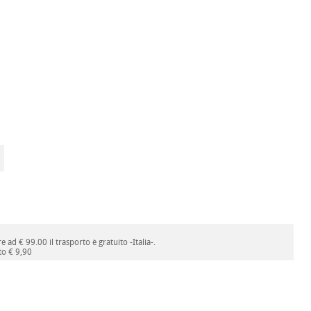
be, supporti, originali, technopiano, technosound, pedali, pedaliera, supporto,
 ad € 99.00 il trasporto è gratuito -Italia-.
to € 9,90