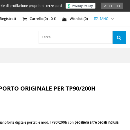
ACCETTO
kie di profilazione propri o di terze parti.
Registrati
Carrello (
0
) -
0
€
Wishlist (
0
)
ITALIANO
PORTO ORIGINALE PER TP90/200H
pianoforte digitale portatile mod. TP90/200h con
pedaliera a tre pedali inclusa.