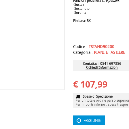
Funzioni pedaliera
(tre pedali)
:
-Sustain
-Sostenuto
-Sordina
.
Finitura: BK
.
tp90h, tp200h, portatile, stand, gam
pianoforte, digitale
Codice :
TSTAND90200
Categoria :
PIANI E TASTIERE
Contattaci: 0541 697856
Richiedi Informazioni
€ 107,99
Spese di Spedizione
Per un totale ordine pari o superiore
Per importi inferiori, spesa traspor
AGGIUNGI