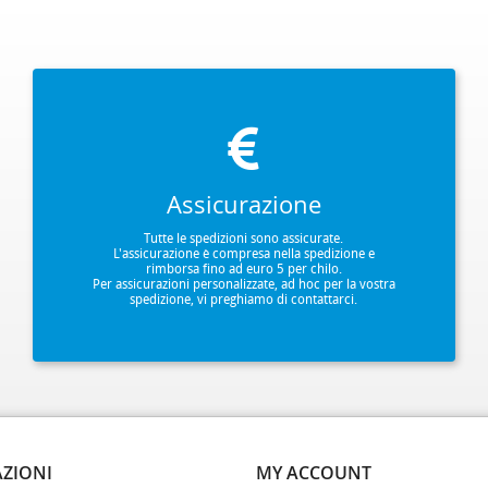
l
percussionicorpo del pianoforte:
percussionicorpo del pianoforte
out
legnocontrollo del pedale: pedale tipo
legnocontrollo del pedale: pedale 
rt,
piano (facile da montare), pedale sustain,
piano (facile da montare), pedale sus
i,
pedale sordina, pedale sustain2 porte usb
pedale sordina, pedale sustain2 port
sb,
usb posteriore: per il collegamento al
usb posteriore: per il collegament
47a,
computer usb frontale: per riprodurre i
computer usb frontale: per riprodur
iera,
file mp3 tramite pendrive ingresso/uscita
file mp3 tramite pendrive ingresso/u
asto,
midiingresso/uscita audio in & out
midiingresso/uscita audio in & o
r,
controllo del volume2 uscite jack per
controllo del volume2 uscite jack 
i,
cuffiealtoparlante: sistema 2x15winclude:
cuffiealtoparlante: sistema 2x15winc
s,
adattatore e manuale (italiano e
adattatore e manuale (italiano e
inglese)dimensioni: 135 x 36 x 79
inglese)dimensioni: 135 x 36 x 
cmpeso: 40 kgcolore: nero (pori aperti)
cmpeso: 40 kgcolore: bianco (pori ap
manuale it pianoforte, pianoforte digitale,
manuale it pianoforte, pianoforte digi
pianoforte digitale con mobile, consolle,
pianoforte digitale con mobile, cons
Assicurazione
nero, black, bk, 88 tasti, piano, pianola,
bianco, white, wh, 88 tasti, piano, pi
piano da casa, pianino, economico,
piano da casa, pianino, economic
completo, studio
completo, studio
Tutte le spedizioni sono assicurate.
L'assicurazione è compresa nella spedizione e
rimborsa fino ad euro 5 per chilo.
Per assicurazioni personalizzate, ad hoc per la vostra
spedizione, vi preghiamo di contattarci.
ZIONI
MY ACCOUNT