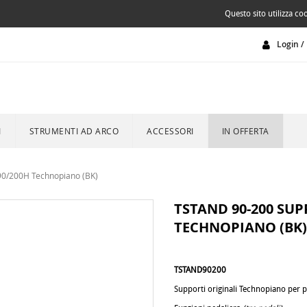
Questo sito utilizza coo
Login / 
I
STRUMENTI AD ARCO
ACCESSORI
IN OFFERTA
0/200H Technopiano (BK)
TSTAND 90-200 SUP
TECHNOPIANO (BK)
TSTAND90200
.
Supporti originali Technopiano per 
.