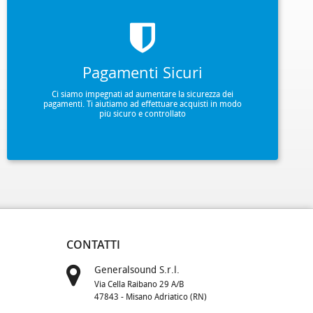
Pagamenti Sicuri
Ci siamo impegnati ad aumentare la sicurezza dei
pagamenti. Ti aiutiamo ad effettuare acquisti in modo
più sicuro e controllato
CONTATTI
Generalsound S.r.l.
Via Cella Raibano 29 A/B
47843 - Misano Adriatico (RN)