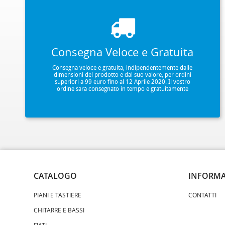
Consegna Veloce e Gratuita
Consegna veloce e gratuita, indipendentemente dalle
dimensioni del prodotto e dal suo valore, per ordini
superiori a 99 euro fino al 12 Aprile 2020. Il vostro
ordine sarà consegnato in tempo e gratuitamente
CATALOGO
INFORMA
PIANI E TASTIERE
CONTATTI
CHITARRE E BASSI