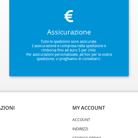
Assicurazione
Tutte le spedizioni sono assicurate.
L'assicurazione è compresa nella spedizione e
rimborsa fino ad euro 5 per chilo.
Per assicurazioni personalizzate, ad hoc per la vostra
spedizione, vi preghiamo di contattarci.
ZIONI
MY ACCOUNT
ACCOUNT
INDIRIZZI