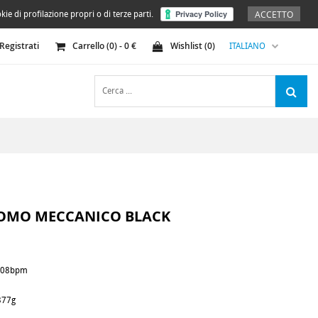
ACCETTO
kie di profilazione propri o di terze parti.
Registrati
Carrello (
0
) -
0
€
Wishlist (
0
)
ITALIANO
OMO MECCANICO BLACK
-208bpm
377g
, tempo, time, metronome, scandire, scandito, analogico