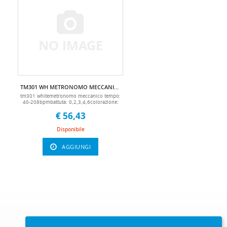
NO IMAGE
TM301 WH METRONOMO MECCANICO WHITE
tm301 whitemetronomo meccanico tempo:
40-208bpmbattuta: 0,2,3,4,6colorazione:
black satindimensioni: 201x95x110mm
€ 56,43
peso: 377gmetronomi, metronomo, metro,
trono, tempo, time, metronome, scandire,
scandito, analogico
Disponibile
AGGIUNGI