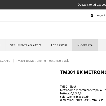
Questo sito utilizza coo
Login / 
I
STRUMENTI AD ARCO
ACCESSORI
IN OFFERTA
CCANICI
TM301 BK Metronomo meccanico Black
TM301 BK METRON
TM301 Black
Metronomo meccanico tempo: 40
battuta: 0,2,3,4,6
colorazione: black satin
dimensioni: 201x95x110mm Peso: 
metronomi, metronomo, metro, trono