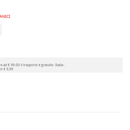
ANICI
 ad € 99.00 il trasporto è gratuito -Italia-.
to € 9,90