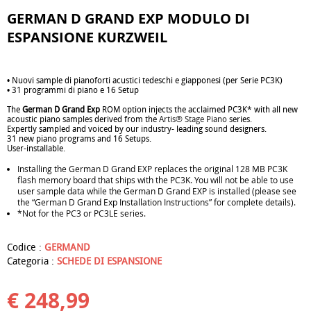
GERMAN D GRAND EXP MODULO DI
ESPANSIONE KURZWEIL
• Nuovi sample di pianoforti acustici tedeschi e giapponesi (per Serie PC3K)
• 31 programmi di piano e 16 Setup
The
German D Grand Exp
ROM option injects the acclaimed PC3K* with all new
acoustic piano samples derived from the
Artis® Stage Piano
series.
Expertly sampled and voiced by our industry- leading sound designers.
31 new piano programs and 16 Setups.
User-installable.
Installing the German D Grand EXP replaces the original 128 MB PC3K
flash memory board that ships with the PC3K. You will not be able to use
user sample data while the German D Grand EXP is installed (please see
the “German D Grand Exp Installation Instructions” for complete details).
*Not for the PC3 or PC3LE series.
Codice :
GERMAND
Categoria :
SCHEDE DI ESPANSIONE
€ 248,99