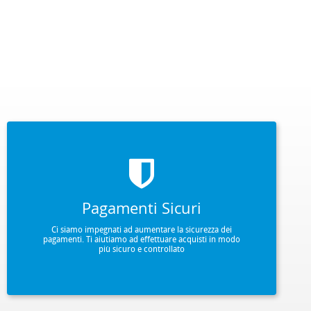
Pagamenti Sicuri
Ci siamo impegnati ad aumentare la sicurezza dei
pagamenti. Ti aiutiamo ad effettuare acquisti in modo
più sicuro e controllato