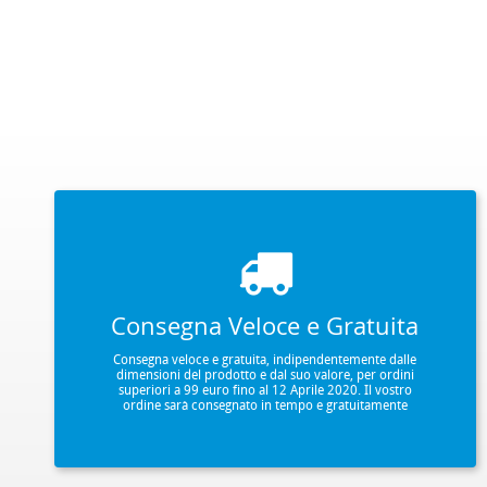
Consegna Veloce e Gratuita
Consegna veloce e gratuita, indipendentemente dalle
dimensioni del prodotto e dal suo valore, per ordini
superiori a 99 euro fino al 12 Aprile 2020. Il vostro
ordine sarà consegnato in tempo e gratuitamente