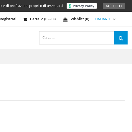
ACCETTO
kie di profilazione propri o di terze parti.
Registrati
Carrello (
0
) -
0
€
Wishlist (
0
)
ITALIANO