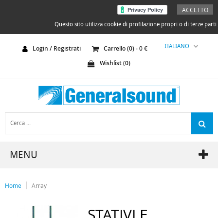
ACCETTO
Questo sito utilizza cookie di profilazione propri o di terze parti.
ITALIANO
Login / Registrati
Carrello (
0
) -
0
€
Wishlist (
0
)
MENU
Home
Array
STATIVI E