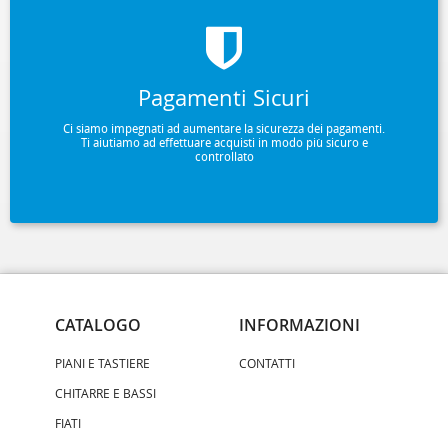
Pagamenti Sicuri
Ci siamo impegnati ad aumentare la sicurezza dei pagamenti.
Ti aiutiamo ad effettuare acquisti in modo più sicuro e
controllato
CATALOGO
INFORMAZIONI
PIANI E TASTIERE
CONTATTI
CHITARRE E BASSI
FIATI