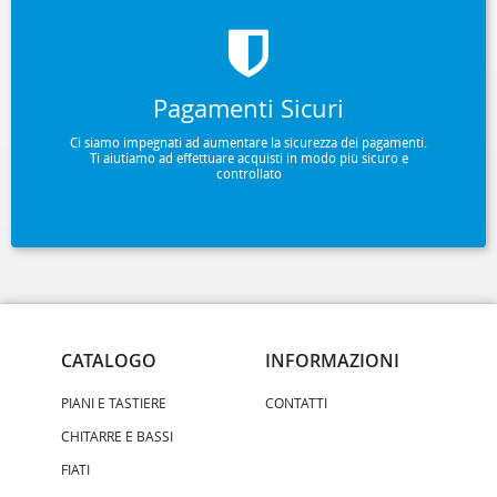
Pagamenti Sicuri
Ci siamo impegnati ad aumentare la sicurezza dei pagamenti.
Ti aiutiamo ad effettuare acquisti in modo più sicuro e
controllato
CATALOGO
INFORMAZIONI
PIANI E TASTIERE
CONTATTI
CHITARRE E BASSI
FIATI