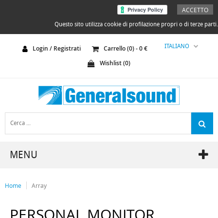
ACCETTO
Questo sito utilizza cookie di profilazione propri o di terze parti.
ITALIANO
Login / Registrati
Carrello (
0
) -
0
€
Wishlist (
0
)
MENU
Home
Array
PERSONAL MONITOR