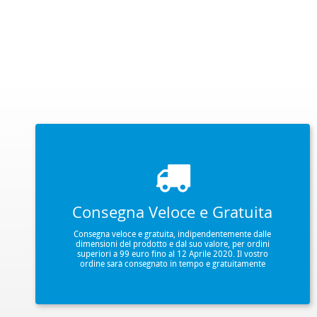
Consegna Veloce e Gratuita
Consegna veloce e gratuita, indipendentemente dalle
dimensioni del prodotto e dal suo valore, per ordini
superiori a 99 euro fino al 12 Aprile 2020. Il vostro
ordine sarà consegnato in tempo e gratuitamente