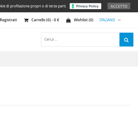
ACCETTO
kie di profilazione propri o di terze parti.
Registrati
Carrello (
0
) -
0
€
Wishlist (
0
)
ITALIANO