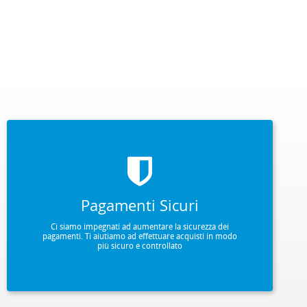
Pagamenti Sicuri
Ci siamo impegnati ad aumentare la sicurezza dei
pagamenti. Ti aiutiamo ad effettuare acquisti in modo
più sicuro e controllato