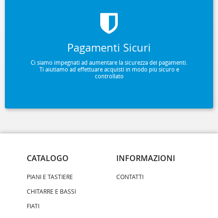
Pagamenti Sicuri
Ci siamo impegnati ad aumentare la sicurezza dei pagamenti.
Ti aiutiamo ad effettuare acquisti in modo più sicuro e
controllato
CATALOGO
INFORMAZIONI
PIANI E TASTIERE
CONTATTI
CHITARRE E BASSI
FIATI