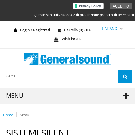
ACCETTO
Questo sito utilizza cookie di profilazione propri o di terze parti.
ITALIANO
Login / Registrati
Carrello (
0
) -
0
€
Wishlist (
0
)
MENU
Home
Array
SISTEMI SILENT