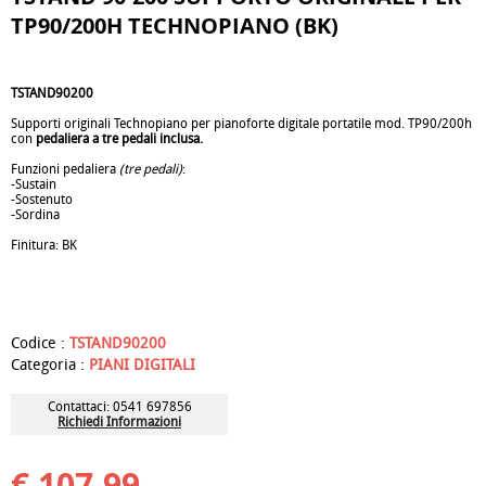
TP90/200H TECHNOPIANO (BK)
TSTAND90200
.
Supporti originali Technopiano per pianoforte digitale portatile mod. TP90/200h
con
pedaliera a tre pedali inclusa.
.
Funzioni pedaliera
(tre pedali)
:
-Sustain
-Sostenuto
-Sordina
.
Finitura: BK
.
tp90h, tp200h, portatile, stand, gambe, supporti, originali, technopiano,
technosound, pedali, pedaliera, supporto, pianoforte, digitale
Codice :
TSTAND90200
Categoria :
PIANI DIGITALI
Contattaci: 0541 697856
Richiedi Informazioni
€ 107,99