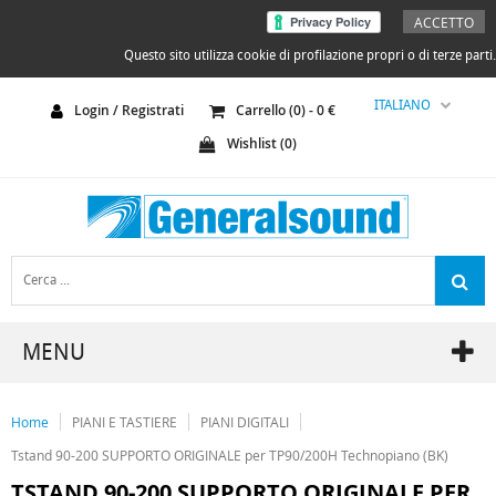
ACCETTO
Questo sito utilizza cookie di profilazione propri o di terze parti.
ITALIANO
Login / Registrati
Carrello (
0
) -
0
€
Wishlist (
0
)
MENU
Home
PIANI E TASTIERE
PIANI DIGITALI
Tstand 90-200 SUPPORTO ORIGINALE per TP90/200H Technopiano (BK)
TSTAND 90-200 SUPPORTO ORIGINALE PER