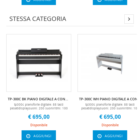
dimensioni cuscino: 280 x 500 x h75 mm
consente la riproduzione di file audio
altezza panca: 470-530 cm material:
provenienti da fonti sonore quali pc,
acciaio sgabello, panchetta, x, x, panchetta,
smartphone, tablet. metronomo: 20-280
panca, bench, stand 5 mc
battiti al minuto. funzioni: split note, dual
STESSA CATEGORIA
voice, reverb level, chorus level,
percussion, transpose. connessione
usb/midi: porta usb
posteriore (collegamento pc), midi i/o.
altre connessioni: pedale sustain (incluso)
3 pedali (opzionale - tpedal3), supporti
originali con pedaliera (opzionale -
tstand90200) ingresso alimentazione, jac
per cuffie, jack di ingresso/uscita audio.
modalità di sospensione automatica:
modalità auto sleep dopo 30 minuti di
inattività. speaker: 2 x 15w alimentatore
15v (incluso). dimensioni: cm 130,5 x
29,5 x 16 peso: 11 kg. accessori inclusi:
alimentatore, pedale sustain, leggio,
manuale in italiano. accessori non inclusi
pedaliera a tre pedali (tpedal3) & supporti
origignali con pedaliera (tstand90200)
manuale it
TP-300C BK PIANO DIGITALE A CONSOLLE TECHNOPIANO
TP-300C WH PIANO DIGITALE A CONSOLLE 
tp300c pianoforte digitale: 88 tasti
tp300c pianoforte digitale: 88 tasti
pesatidisplaysuoni: 200 suoniritmi: 100
pesatidisplaysuoni: 200 suoniritmi: 100
ritmidemo: 60 demo songspolifonia: 128
ritmidemo: 60 demo songspolifonia: 128
€ 695,00
€ 695,00
vociconnettività bluetooth (per invio basi o
vociconnettività bluetooth (per invio basi 
audio di metodi didattici da smartphone,
audio di metodi didattici da smartphone,
tablet, pc...)set di memoria, set di 4 set di
tablet, pc...)set di memoria, set di 4 set di
Disponibile
Disponibile
memoriametronomo: possibilità di scelta
memoriametronomo: possibilità di scelta
tra 9 suddivisioni ritmichecontrollo del
tra 9 suddivisioni ritmichecontrollo del
tempo: totale 220（30-250)controllo
tempo: totale 220（30-250)controllo
AGGIUNGI
AGGIUNGI
trasposizione: intervallo “+/-12”controllo
trasposizione: intervallo “+/-12”controllo