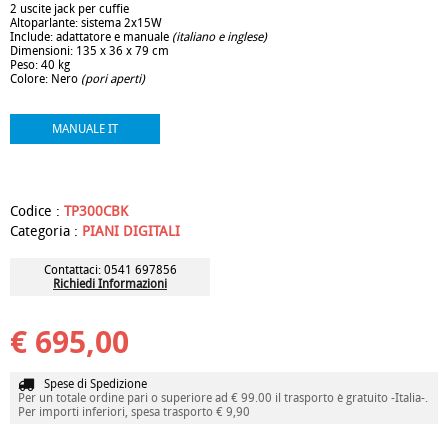
2 uscite jack per cuffie
Altoparlante: sistema 2x15W
Include: adattatore e manuale
(italiano e inglese)
Dimensioni: 135 x 36 x 79 cm
Peso: 40 kg
Colore: Nero
(pori aperti)
MANUALE IT
pianoforte, pianoforte digitale, pianoforte digitale
con mobile, consolle, nero, black, bk, 88 tasti, piano,
pianola, piano da casa, pianino, economico, completo, studio
Codice :
TP300CBK
Categoria :
PIANI DIGITALI
Contattaci: 0541 697856
Richiedi Informazioni
€ 695,00
Spese di Spedizione
Per un totale ordine pari o superiore ad € 99.00 il trasporto è gratuito -Italia-.
Per importi inferiori, spesa trasporto € 9,90