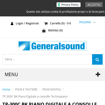
ACCETTO
Questo sito utilizza cookie di profilazione propri o di terze parti.
ITALIANO
Login / Registrati
Carrello (
0
) -
0
€
Wishlist (
0
)
MENU
Home
PIANI E TASTIERE
PIANI DIGITALI
TP-300C BK Piano Digitale a consolle Technopiano
TP-300C BK PIANO DIGITALE A CONSOLLE