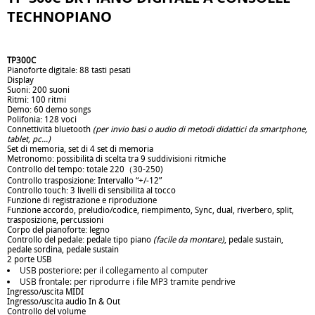
TECHNOPIANO
TP300C
Pianoforte digitale: 88 tasti pesati
Display
Suoni: 200 suoni
Ritmi: 100 ritmi
Demo: 60 demo songs
Polifonia: 128 voci
Connettività bluetooth
(per invio basi o audio di metodi didattici da smartphone,
tablet, pc...)
Set di memoria, set di 4 set di memoria
Metronomo: possibilità di scelta tra 9 suddivisioni ritmiche
Controllo del tempo: totale 220（30-250)
Controllo trasposizione: Intervallo “+/-12”
Controllo touch: 3 livelli di sensibilità al tocco
Funzione di registrazione e riproduzione
Funzione accordo, preludio/codice, riempimento, Sync, dual, riverbero, split,
trasposizione, percussioni
Corpo del pianoforte: legno
Controllo del pedale: pedale tipo piano
(facile da montare)
, pedale sustain,
pedale sordina, pedale sustain
2 porte USB
USB posteriore: per il collegamento al computer
USB frontale: per riprodurre i file MP3 tramite pendrive
Ingresso/uscita MIDI
Ingresso/uscita audio In & Out
Controllo del volume