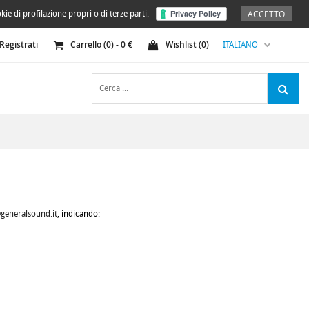
ACCETTO
kie di profilazione propri o di terze parti.
Registrati
Carrello (
0
) -
0
€
Wishlist (
0
)
ITALIANO
generalsound.it
, indicando:
.