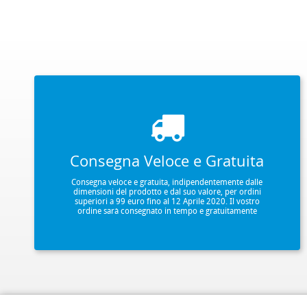
Consegna Veloce e Gratuita
Consegna veloce e gratuita, indipendentemente dalle
dimensioni del prodotto e dal suo valore, per ordini
superiori a 99 euro fino al 12 Aprile 2020. Il vostro
ordine sarà consegnato in tempo e gratuitamente