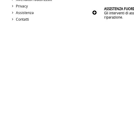
.
..
Privacy
ASSISTENZA FUOR
Assistenza
Gli interventi di as
riparazione.
Contatti