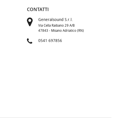
CONTATTI
Generalsound S.r.l.
Via Cella Raibano 29 A/B
47843 - Misano Adriatico (RN)
0541 697856