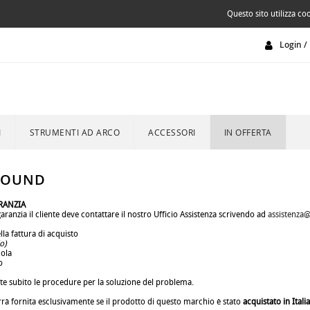
Questo sito utilizza coo
Login / 
I
STRUMENTI AD ARCO
ACCESSORI
IN OFFERTA
SOUND
RANZIA
 garanzia il cliente deve contattare il nostro Ufficio Assistenza scrivendo ad
assistenza@
la fattura di acquisto
o)
cola
o
 subito le procedure per la soluzione del problema.
rrà fornita esclusivamente se il prodotto di questo marchio è stato
acquistato in Italia