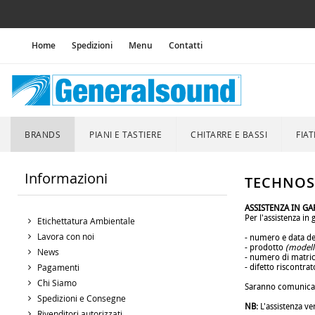
Home
Spedizioni
Menu
Contatti
BRANDS
PIANI E TASTIERE
CHITARRE E BASSI
FIAT
Informazioni
TECHNO
ASSISTENZA IN GA
Per l'assistenza in
Etichettatura Ambientale
.
Lavora con noi
- numero e data del
- prodotto
(modell
News
- numero di matri
Pagamenti
- difetto riscontrat
.
Chi Siamo
Saranno comunicate
.
Spedizioni e Consegne
NB:
L'assistenza ve
Rivenditori autorizzati