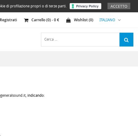
ACCETTO
kie di profilazione propri o di terze parti.
Registrati
Carrello (
0
) -
0
€
Wishlist (
0
)
ITALIANO
generalsound.it
, indicando:
.