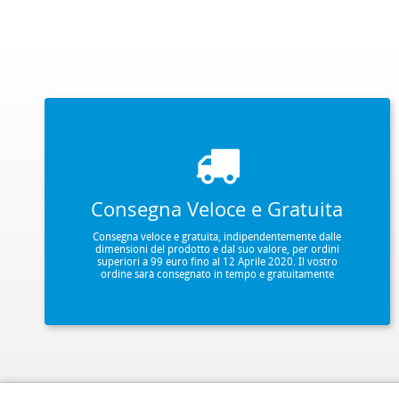
Consegna Veloce e Gratuita
Consegna veloce e gratuita, indipendentemente dalle
dimensioni del prodotto e dal suo valore, per ordini
superiori a 99 euro fino al 12 Aprile 2020. Il vostro
ordine sarà consegnato in tempo e gratuitamente