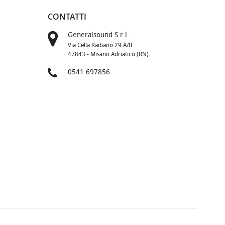
CONTATTI
Generalsound S.r.l.
Via Cella Raibano 29 A/B
47843 - Misano Adriatico (RN)
0541 697856