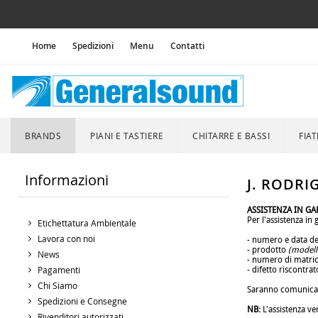
Home
Spedizioni
Menu
Contatti
BRANDS
PIANI E TASTIERE
CHITARRE E BASSI
FIAT
Informazioni
J. RODRI
ASSISTENZA IN GA
Per l'assistenza in
Etichettatura Ambientale
.
Lavora con noi
- numero e data del
- prodotto
(modell
News
- numero di matri
Pagamenti
- difetto riscontrat
.
Chi Siamo
Saranno comunicate
.
Spedizioni e Consegne
NB:
L'assistenza ve
Rivenditori autorizzati