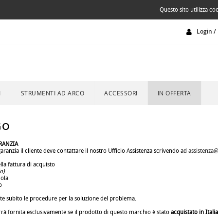
Questo sito utilizza coo
Login / 
I
STRUMENTI AD ARCO
ACCESSORI
IN OFFERTA
GO
RANZIA
 garanzia il cliente deve contattare il nostro Ufficio Assistenza scrivendo ad
assistenza@
la fattura di acquisto
o)
cola
o
 subito le procedure per la soluzione del problema.
rrà fornita esclusivamente se il prodotto di questo marchio è stato
acquistato in Italia